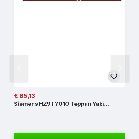
Regulärer Preis:
€ 85,13
Siemens HZ9TY010 Teppan Yaki…