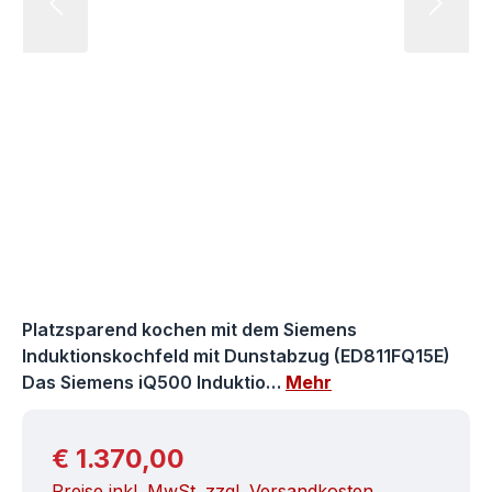
Platzsparend kochen mit dem Siemens
Induktionskochfeld mit Dunstabzug (ED811FQ15E)
Das Siemens iQ500 Induktio…
Mehr
Regulärer Preis:
€ 1.370,00
Preise inkl. MwSt. zzgl. Versandkosten