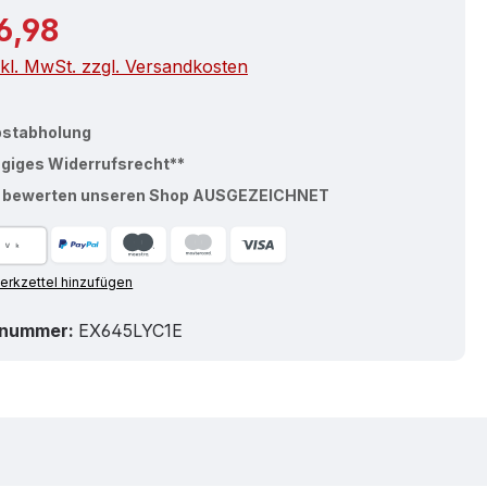
r Preis:
6,98
nkl. MwSt. zzgl. Versandkosten
bstabholung
ägiges Widerrufsrecht**
% bewerten unseren Shop AUSGEZEICHNET
rkzettel hinzufügen
tnummer:
EX645LYC1E