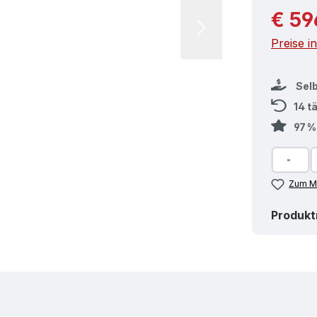
Reguläre
€ 59
Preise i
Sel
14 t
97 
Zum Me
Produk