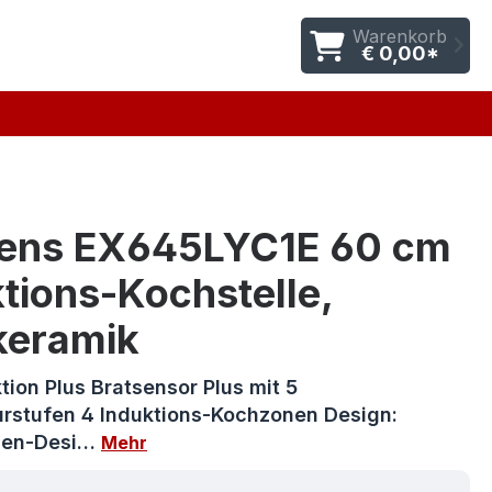
Warenkorb
€ 0,00*
ens EX645LYC1E 60 cm
tions-Kochstelle,
keramik
tion Plus Bratsensor Plus mit 5
rstufen 4 Induktions-Kochzonen Design:
men-Desi…
Mehr