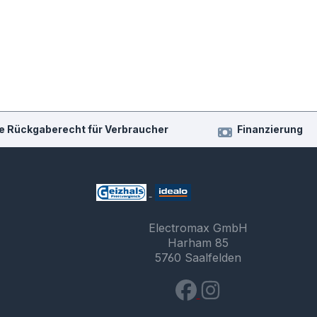
e Rückgaberecht für Verbraucher
Finanzierung
Electromax GmbH
Harham 85
5760 Saalfelden