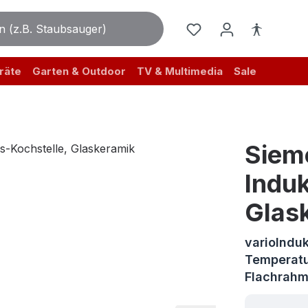
räte
Garten & Outdoor
TV & Multimedia
Sale
Siem
Induk
Glas
varioInduk
Temperatu
Flachrah