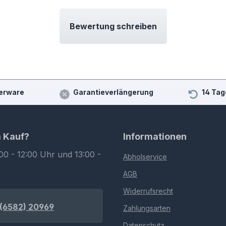
Bewertung schreiben
erware
Garantieverlängerung
14 Tag
m Kauf?
Informationen
00 - 12:00 Uhr und 13:00 -
Abholservice
AGB
Widerrufsrecht
(6582) 20969
Zahlungsarten
Datenschutz