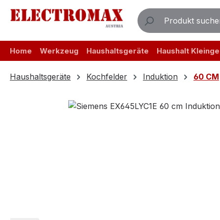
m Hauptinhalt springen
Zur Suche springen
Zur Hauptnavigation springen
Home
Werkzeug
Haushaltsgeräte
Haushalt Kleinge
Haushaltsgeräte
Kochfelder
Induktion
60 CM
Bildergalerie überspringen