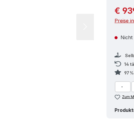
Reguläre
€ 93
Preise i
Nicht
Sel
14 t
97 
Zum Me
Produk