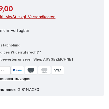
r Preis:
9,00
nkl. MwSt. zzgl. Versandkosten
 mehr verfügbar
bstabholung
ägiges Widerrufsrecht**
% bewerten unseren Shop AUSGEZEICHNET
rkzettel hinzufügen
tnummer:
GI81NACE0