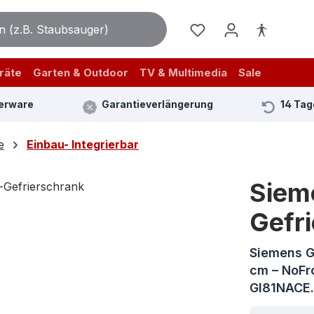
räte
Garten & Outdoor
TV & Multimedia
Sale
erware
Garantieverlängerung
14 Tag
e
Einbau- Integrierbar
Siem
Gefr
Siemens G
cm – NoFro
GI81NAC