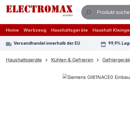
m Hauptinhalt springen
Zur Suche springen
Zur Hauptnavigation springen
Home
Werkzeug
Haushaltsgeräte
Haushalt Kleinge
Versandhandel innerhalb der EU
99,9% Lag
Haushaltsgeräte
Kühlen & Gefrieren
Gefriergerät
Bildergalerie überspringen