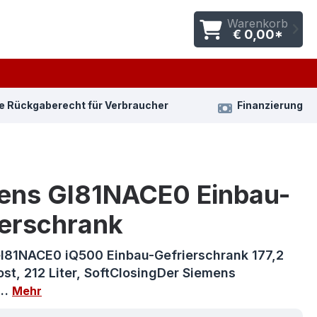
Warenkorb
€ 0,00*
e Rückgaberecht für Verbraucher
Finanzierung
ens GI81NACE0 Einbau-
ierschrank
I81NACE0 iQ500 Einbau-Gefrierschrank 177,2
st, 212 Liter, SoftClosingDer Siemens
E…
Mehr