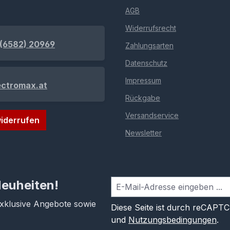
AGB
Widerrufsrecht
(6582) 20969
Zahlungsarten
Datenschutz
Impressum
ectromax.at
Rückgabe
Versandservice
iderrufen
Newsletter
Neuheiten!
exklusive Angebote sowie
Diese Seite ist durch reCAPT
und
Nutzungsbedingungen
.