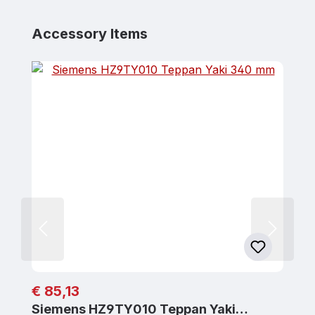
Produktgalerie überspringen
Accessory Items
Regulärer Preis:
€ 85,13
Siemens HZ9TY010 Teppan Yaki…