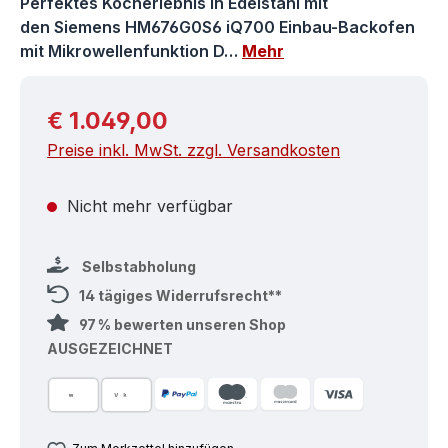
Perfektes Kocherlebnis in Edelstahl mit
den Siemens HM676G0S6 iQ700 Einbau-Backofen
mit Mikrowellenfunktion D…
Mehr
Regulärer Preis:
€ 1.049,00
Preise inkl. MwSt. zzgl. Versandkosten
Nicht mehr verfügbar
Selbstabholung
14 tägiges Widerrufsrecht**
97 % bewerten unseren Shop
AUSGEZEICHNET