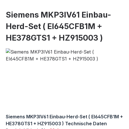
Siemens MKP3IV61 Einbau-
Herd-Set ( EI645CFB1M +
HE378GTS1 + HZ915003 )
Bildergalerie überspringen
Siemens MKP3IV61 Einbau-Herd-Set ( EI645CFB1M +
HE378GTS1 + HZ915003 ) Technische Daten