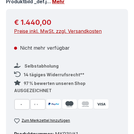
Produktbild _def.j…
Mehr
Regulärer Preis:
€ 1.440,00
Preise inkl. MwSt. zzgl. Versandkosten
Nicht mehr verfügbar
Selbstabholung
14 tägiges Widerrufsrecht**
97 % bewerten unseren Shop
AUSGEZEICHNET
Zum Merkzettel hinzufügen
Produktnummer:
MKP3IV61