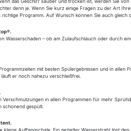
wenn das Geschirr sauber und trocken ist, werden Sie vo
eichter denn je. Wenn Sie kurz einige Fragen zu der Art I
 richtige Programm. Auf Wunsch können Sie auch gleich d
top®.
n Wasserschaden – ob am Zulaufschlauch oder durch eine u
 Programmzeiten mit besten Spülergebnissen und in allen P
 läuft er noch nahezu verschleißfrei.
.
gen Verschmutzungen in allen Programmen für mehr Sprüh
in schonend gespült.
stent.
ne kleine Auffangschale. Ein gezielter Wasserstrahl löst den