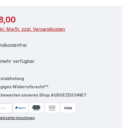
r Preis:
8,00
nkl. MwSt. zzgl. Versandkosten
ndkostenfrei
 mehr verfügbar
bstabholung
ägiges Widerrufsrecht**
% bewerten unseren Shop AUSGEZEICHNET
rkzettel hinzufügen