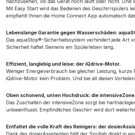
nachzusehen, ob das Gerät noch läuft oder nicht. Und 
Mit Easy Start wird das Bedienen des Geschirrspülers l
empfiehlt Ihnen die Home Connect App automatisch das
Lebenslange Garantie gegen Wasserschäden: aquaS
Das aquaStop®-Sicherheitssystem verhindert jede Art vo
Sicherheit haftet Siemens ein Spülerleben lang.
Effizient, langlebig und leise: der iQdrive-Motor.
Weniger Energieverbrauch bei gleicher Leistung, kurze
iQdrive-Motor kein Problem. Und bei all diesen Vorteilen
Oben schonend, unten Hochdruck: die intensiveZone
Das Zuschalten der intensiveZone sorgt bei hartnäcki
unbeeinflusst. Empfindliches Geschirr wird dort weiterh
Entfaltet die volle Kraft des Reinigers: der dosierAssi
Dank des dosierAssistenten fällt der Spültab direkt in ei