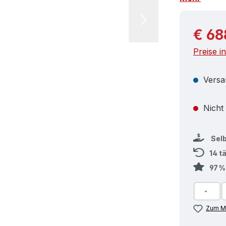
Reguläre
€ 68
Preise i
Versa
Nicht
Sel
14 t
97 
Zum Me