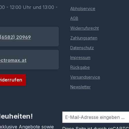
00 - 12:00 Uhr und 13:00 -
Abholservice
AGB
Widerrufsrecht
(6582) 20969
Zahlungsarten
Datenschutz
Impressum
ectromax.at
Rückgabe
Versandservice
iderrufen
Newsletter
Neuheiten!
exklusive Angebote sowie
Diese Seite ist durch reCAPT