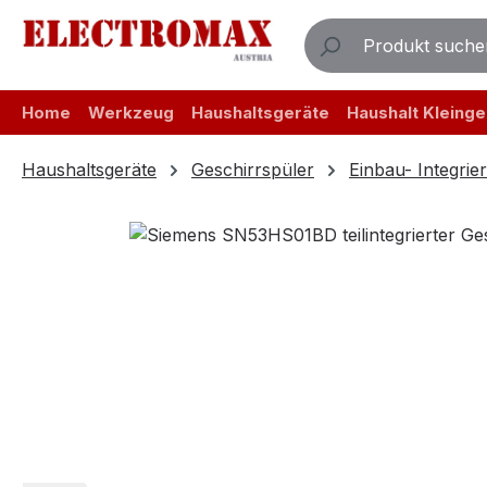
m Hauptinhalt springen
Zur Suche springen
Zur Hauptnavigation springen
Home
Werkzeug
Haushaltsgeräte
Haushalt Kleinge
Haushaltsgeräte
Geschirrspüler
Einbau- Integrie
Bildergalerie überspringen