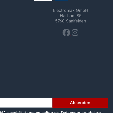
Electromax GmbH
Harham 85
5760 Saalfelden
Absenden
CHA geschützt und es gelten die
Datenschutzrichtlinie