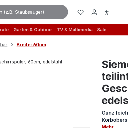
räte
Garten & Outdoor
TV & Multimedia
Sale
rbar
Breite: 60cm
Siem
teili
Gesc
edels
Ganz leich
Korbobers
Mehr