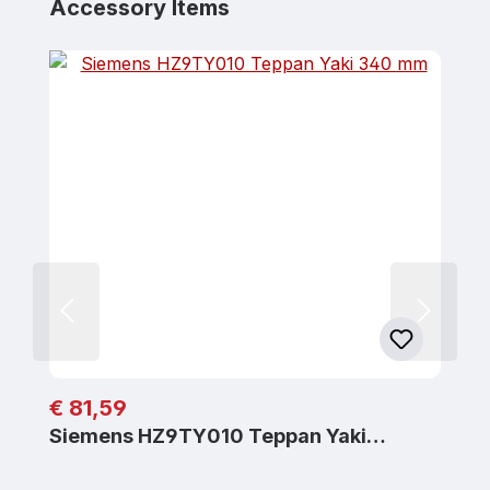
Produktgalerie überspringen
Accessory Items
Regulärer Preis:
€ 81,59
Siemens HZ9TY010 Teppan Yaki…