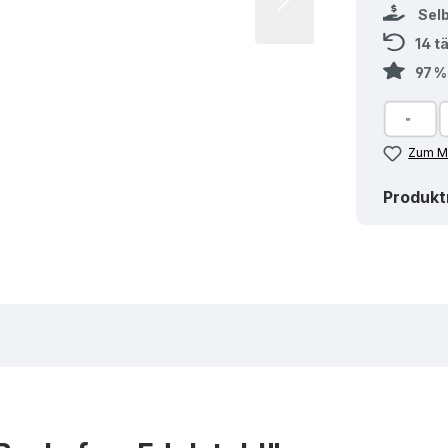
Sel
14 t
97 
Zum Me
Produk