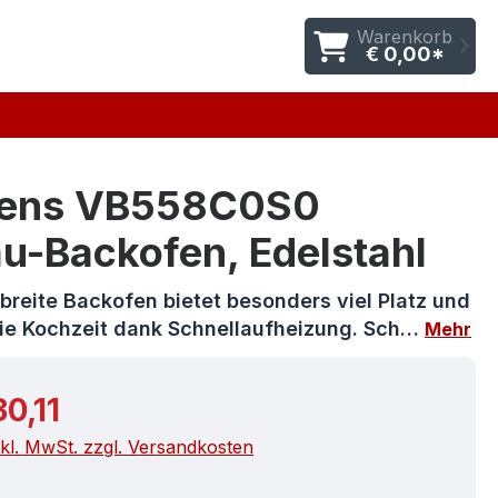
Warenkorb
€ 0,00*
ens VB558C0S0
u-Backofen, Edelstahl
reite Backofen bietet besonders viel Platz und
die Kochzeit dank Schnellaufheizung. Sch…
Mehr
r Preis:
30,11
nkl. MwSt. zzgl. Versandkosten