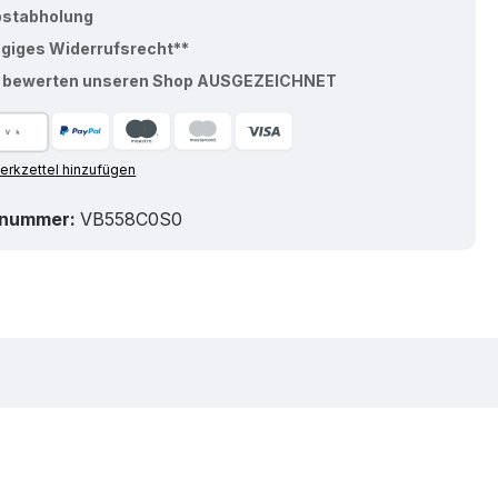
bstabholung
ägiges Widerrufsrecht**
% bewerten unseren Shop AUSGEZEICHNET
rkzettel hinzufügen
tnummer:
VB558C0S0