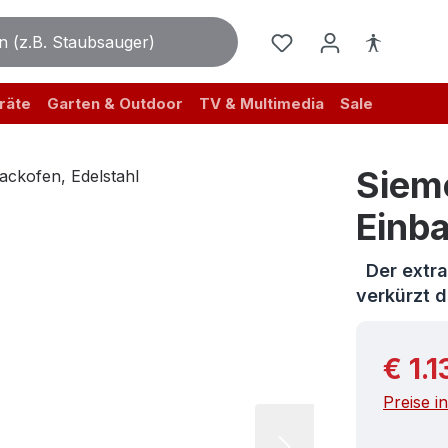
räte
Garten & Outdoor
TV & Multimedia
Sale
Siem
Einba
Der extrab
verkürzt 
Reguläre
€ 1.1
Preise i