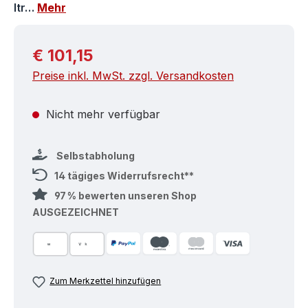
ltr…
Mehr
Regulärer Preis:
€ 101,15
Preise inkl. MwSt. zzgl. Versandkosten
Nicht mehr verfügbar
Selbstabholung
14 tägiges Widerrufsrecht**
97 % bewerten unseren Shop
AUSGEZEICHNET
Zum Merkzettel hinzufügen