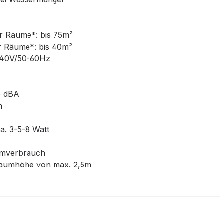
ür Räume*: bis 75m²
ür Räume*: bis 40m²
240V/50-60Hz
5 dBA
m
a. 3-5-8 Watt
romverbrauch
Raumhöhe von max. 2,5m