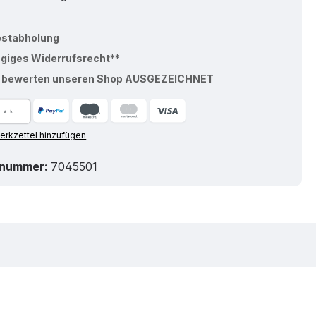
bstabholung
ägiges Widerrufsrecht**
% bewerten unseren Shop AUSGEZEICHNET
rkzettel hinzufügen
tnummer:
7045501