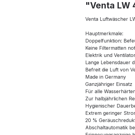
"Venta LW 
Venta Luftwäscher L
Hauptmerkmale:
Doppelfunktion: Befe
Keine Filtermatten not
Elektrik und Ventilat
Lange Lebensdauer d
Befreit die Luft von 
Made in Germany
Ganzjähriger Einsatz
Für alle Wasserhärten
Zur halbjährlichen Re
Hygienischer Dauerbe
Extrem geringer Stro
20 % Geräuschredukti
Abschaltautomatik b
Erinnerungsanzeige 