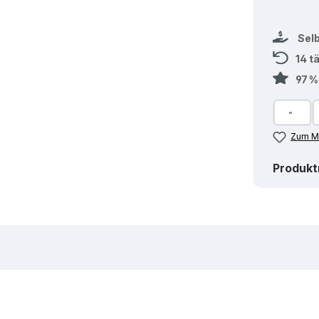
Sel
14 t
97 
Zum Me
Produk