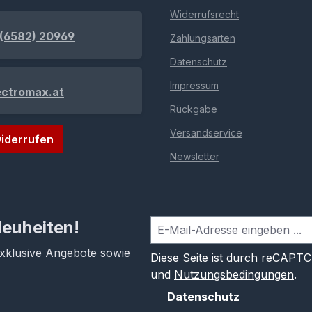
Widerrufsrecht
(6582) 20969
Zahlungsarten
Datenschutz
Impressum
ectromax.at
Rückgabe
Versandservice
iderrufen
Newsletter
Neuheiten!
exklusive Angebote sowie
Diese Seite ist durch reCAPT
und
Nutzungsbedingungen
.
Datenschutz