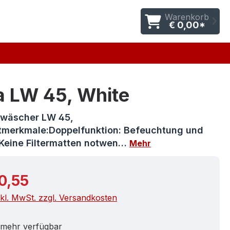
Warenkorb
€ 0,00*
a LW 45, White
twäscher LW 45,
merkmale:Doppelfunktion: Befeuchtung und
Keine Filtermatten notwen…
Mehr
r Preis:
0,55
nkl. MwSt. zzgl. Versandkosten
 mehr verfügbar