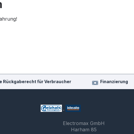
n
fahrung!
e Rückgaberecht für Verbraucher
Finanzierung
Electromax GmbH
Harham 85