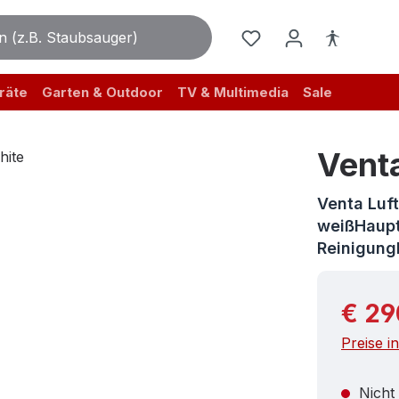
räte
Garten & Outdoor
TV & Multimedia
Sale
Vent
Venta Luf
weißHaupt
Reinigung
Reguläre
€ 29
Preise i
Nicht