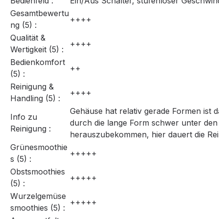
Bedienfeld :
Ein/Aus Schalter, stufenloser Geschwind
Gesamtbewertu
++++
ng (5) :
Qualität &
++++
Wertigkeit (5) :
Bedienkomfort
++
(5) :
Reinigung &
++++
Handling (5) :
Gehäuse hat relativ gerade Formen ist da
Info zu
durch die lange Form schwer unter den 
Reinigung :
herauszubekommen, hier dauert die Rei
Grünesmoothie
+++++
s (5) :
Obstsmoothies
+++++
(5) :
Wurzelgemüse
+++++
smoothies (5) :