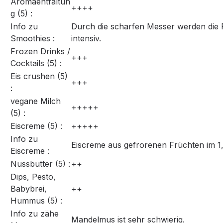
Aromaentfaltun
++++
g (5) :
Info zu
Durch die scharfen Messer werden die Fa
Smoothies :
intensiv.
Frozen Drinks /
+++
Cocktails (5) :
Eis crushen (5)
+++
:
vegane Milch
+++++
(5) :
Eiscreme (5) :
+++++
Info zu
Eiscreme aus gefrorenen Früchten im 1,
Eiscreme :
Nussbutter (5) :
++
Dips, Pesto,
Babybrei,
++
Hummus (5) :
Info zu zähe
Mandelmus ist sehr schwierig.