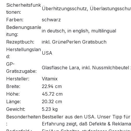
Sicherheitsfunk
Überhitzungsschutz, Überlastungsschu
tionen:
Farben:
schwarz
Bedienungsanle
in deutsch, in english, multilingual
itung:
Rezeptbuch:
inkl. GrünePerlen Gratisbuch
Herstellungslan
USA
d:
GP-
Glasflasche Lara, inkl. Nussmilchbeutel
Gratiszugabe:
Hersteller:
Vitamix
Breite:
22.94 cm
Höhe:
45.72 cm
Länge:
20.32 cm
Gewicht:
5.23 kg
Besonderheiten
Bestseller aus den USA. Unser Tipp für 
:
Erfahrung zeigt, daß Defekte & Reklama