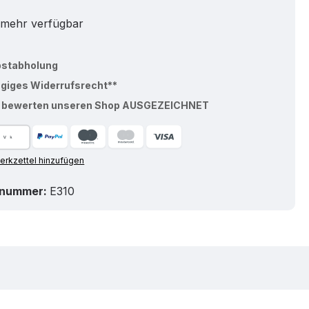
 mehr verfügbar
bstabholung
ägiges Widerrufsrecht**
% bewerten unseren Shop AUSGEZEICHNET
rkzettel hinzufügen
tnummer:
E310