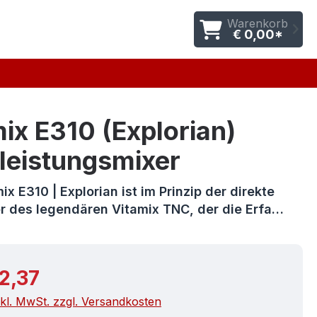
Warenkorb
€ 0,00*
ix E310 (Explorian)
leistungsmixer
x E310 | Explorian ist im Prinzip der direkte
r des legendären Vitamix TNC, der die Erfa…
r Preis:
2,37
nkl. MwSt. zzgl. Versandkosten