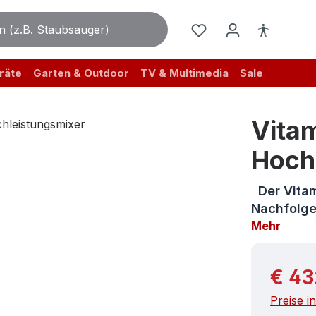
räte
Garten & Outdoor
TV & Multimedia
Sale
Vitam
Hoch
Der Vitami
Nachfolge
Mehr
Reguläre
€ 43
Preise i