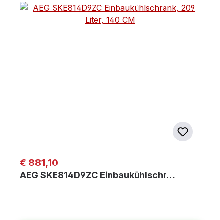
Regulärer Preis:
€ 881,10
AEG SKE814D9ZC Einbaukühlschr…