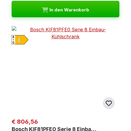
In den Warenkorb
Regulärer Preis:
€ 806,56
Bosch KIF81PFE0 Serie 8 Einba…