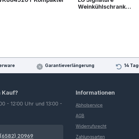
Weinkühlschrank…
erware
Garantieverlängerung
14 Tag
m Kauf?
Informationen
00 - 12:00 Uhr und 13:00 -
Abholservice
AGB
Widerrufsrecht
(6582) 20969
Zahlungsarten