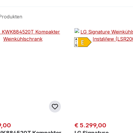
Produkten
er Preis:
Regulärer Preis:
9,00
€ 5.299,00
WK884520T Kompakter
LG Signature