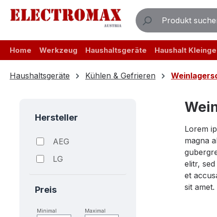
m Hauptinhalt springen
Zur Suche springen
Zur Hauptnavigation springen
Home
Werkzeug
Haushaltsgeräte
Haushalt Kleinge
Haushaltsgeräte
Kühlen & Gefrieren
Weinlagers
Wein
Hersteller
Lorem ip
magna al
AEG
gubergre
LG
elitr, s
et accus
sit amet.
Preis
Minimal
Maximal