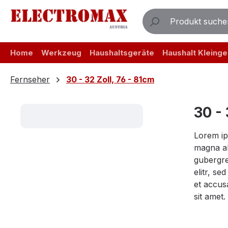
m Hauptinhalt springen
Zur Suche springen
Zur Hauptnavigation springen
Home
Werkzeug
Haushaltsgeräte
Haushalt Kleinge
Fernseher
30 - 32 Zoll, 76 - 81cm
30 - 
Lorem ip
magna al
gubergre
elitr, s
et accus
sit amet.