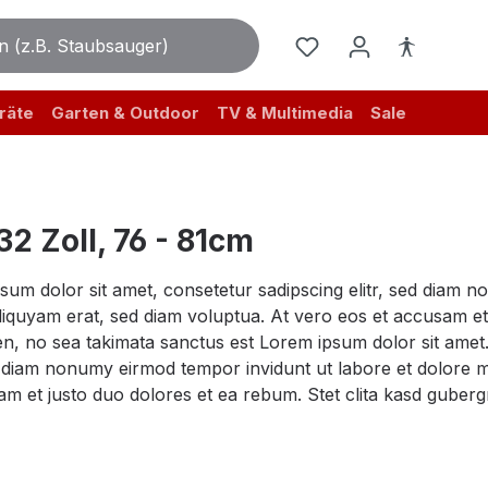
räte
Garten & Outdoor
TV & Multimedia
Sale
32 Zoll, 76 - 81cm
sum dolor sit amet, consetetur sadipscing elitr, sed diam 
iquyam erat, sed diam voluptua. At vero eos et accusam et 
n, no sea takimata sanctus est Lorem ipsum dolor sit amet.
ed diam nonumy eirmod tempor invidunt ut labore et dolore 
am et justo duo dolores et ea rebum. Stet clita kasd guber