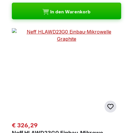
In den Warenkorb
Regulärer Preis:
€ 326,29
Neff HLAWD23G0 Einbau-Mikrowe…