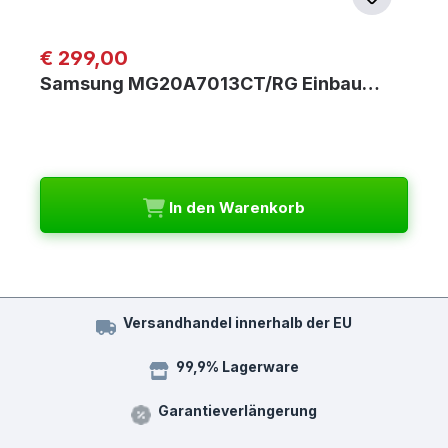
Regulärer Preis:
€ 299,00
Samsung MG20A7013CT/RG Einbau…
In den Warenkorb
Versandhandel innerhalb der EU
99,9% Lagerware
Garantieverlängerung