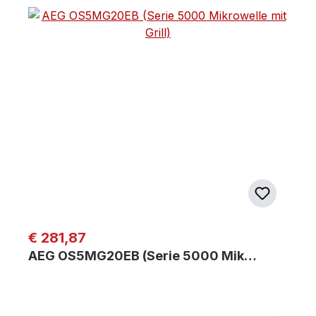
Regulärer Preis:
€ 281,87
AEG OS5MG20EB (Serie 5000 Mik…