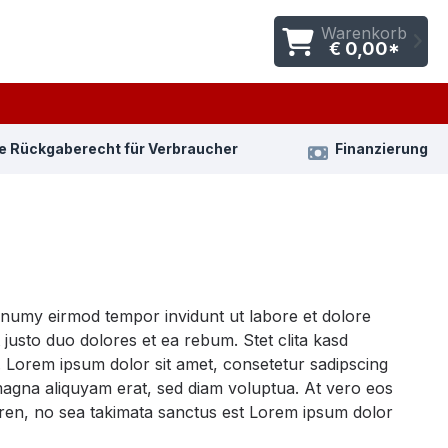
Warenkorb
€ 0,00*
e Rückgaberecht für Verbraucher
Finanzierung
nonumy eirmod tempor invidunt ut labore et dolore
justo duo dolores et ea rebum. Stet clita kasd
 Lorem ipsum dolor sit amet, consetetur sadipscing
magna aliquyam erat, sed diam voluptua. At vero eos
gren, no sea takimata sanctus est Lorem ipsum dolor