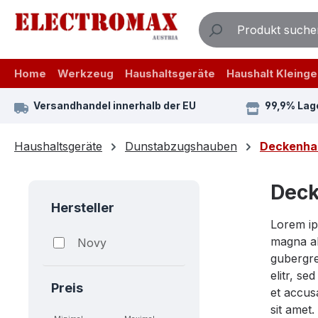
m Hauptinhalt springen
Zur Suche springen
Zur Hauptnavigation springen
Home
Werkzeug
Haushaltsgeräte
Haushalt Kleinge
Versandhandel innerhalb der EU
99,9% Lag
Haushaltsgeräte
Dunstabzugshauben
Deckenha
Dec
Hersteller
Lorem ip
magna al
Novy
gubergre
elitr, s
Preis
et accus
sit amet.