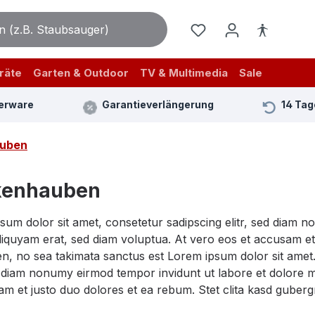
räte
Garten & Outdoor
TV & Multimedia
Sale
erware
Garantieverlängerung
14 Tag
uben
kenhauben
sum dolor sit amet, consetetur sadipscing elitr, sed diam 
iquyam erat, sed diam voluptua. At vero eos et accusam et 
n, no sea takimata sanctus est Lorem ipsum dolor sit amet.
ed diam nonumy eirmod tempor invidunt ut labore et dolore 
am et justo duo dolores et ea rebum. Stet clita kasd guber