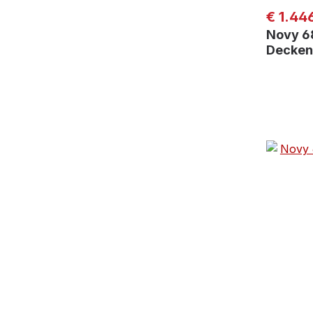
Regulär
€ 1.44
Novy 6
Decken