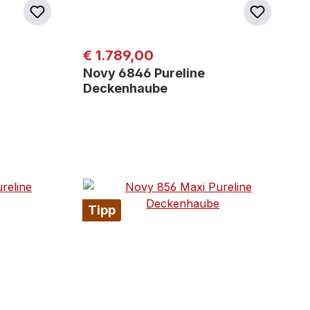
Regulärer Preis:
€ 1.789,00
Novy 6846 Pureline
Deckenhaube
Tipp