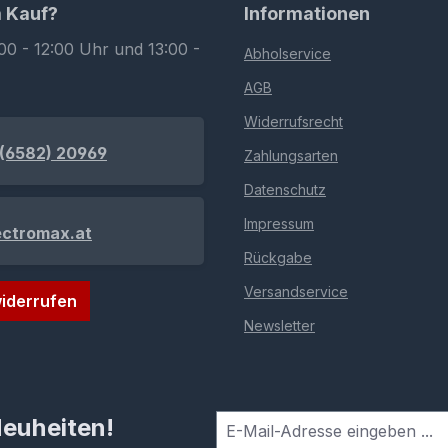
m Kauf?
Informationen
00 - 12:00 Uhr und 13:00 -
Abholservice
AGB
Widerrufsrecht
(6582) 20969
Zahlungsarten
Datenschutz
Impressum
ectromax.at
Rückgabe
Versandservice
iderrufen
Newsletter
Neuheiten!