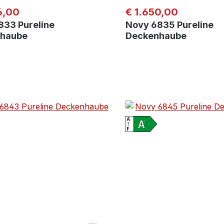
er Preis:
Regulärer Preis:
6,00
€ 1.650,00
833 Pureline
Novy 6835 Pureline
haube
Deckenhaube