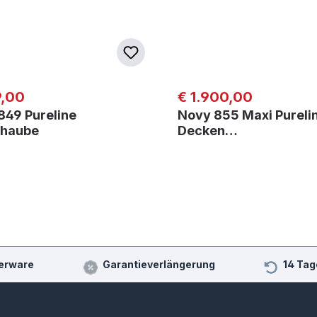
er Preis:
Regulärer Preis:
9,00
€ 1.900,00
849 Pureline
Novy 855 Maxi Pureli
haube
Decken…
erware
Garantieverlängerung
14 Tag