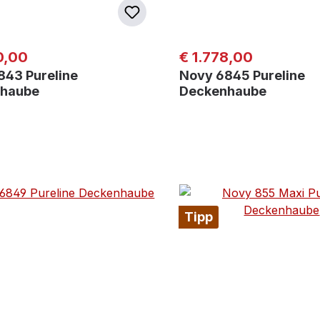
er Preis:
Regulärer Preis:
0,00
€ 1.778,00
843 Pureline
Novy 6845 Pureline
haube
Deckenhaube
Tipp