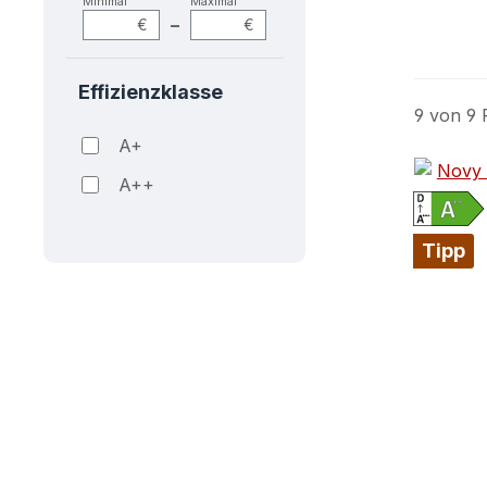
Minimal
Maximal
–
€
€
Effizienzklasse
9 von 9 
A+
A++
Tipp