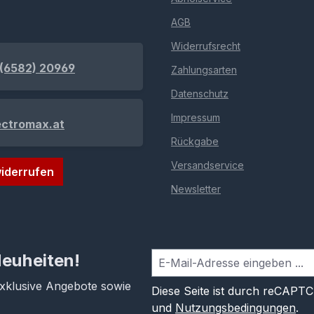
AGB
Widerrufsrecht
(6582) 20969
Zahlungsarten
Datenschutz
Impressum
ectromax.at
Rückgabe
Versandservice
iderrufen
Newsletter
Neuheiten!
exklusive Angebote sowie
Diese Seite ist durch reCAPT
und
Nutzungsbedingungen
.