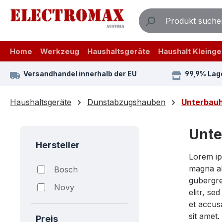
m Hauptinhalt springen
Zur Suche springen
Zur Hauptnavigation springen
Home
Werkzeug
Haushaltsgeräte
Haushalt Kleinge
Versandhandel innerhalb der EU
99,9% Lag
Haushaltsgeräte
Dunstabzugshauben
Unterbau
Unt
Hersteller
Lorem ip
magna al
Bosch
gubergre
Novy
elitr, s
et accus
sit amet.
Preis