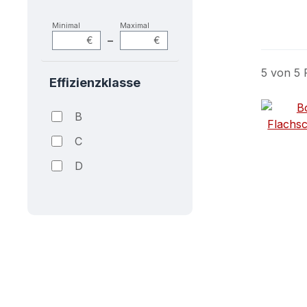
Minimal
Maximal
–
€
€
5 von 5 
Effizienzklasse
B
C
D