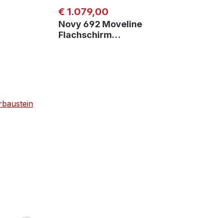
Regulärer Preis:
€ 1.079,00
Novy 692 Moveline
Flachschirm…