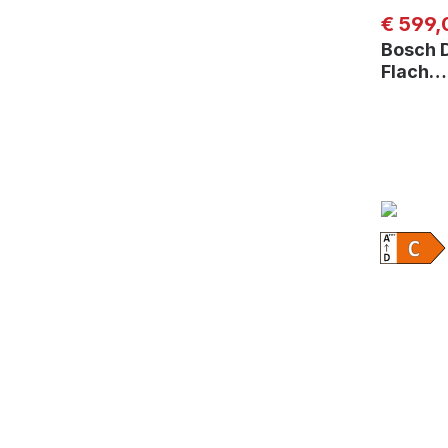
Regulär
€ 599,
Bosch 
Flach…