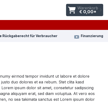
Warenkorb
€ 0,00*
e Rückgaberecht für Verbraucher
Finanzierung
nonumy eirmod tempor invidunt ut labore et dolore
justo duo dolores et ea rebum. Stet clita kasd
 Lorem ipsum dolor sit amet, consetetur sadipscing
magna aliquyam erat, sed diam voluptua. At vero eos
gren, no sea takimata sanctus est Lorem ipsum dolor