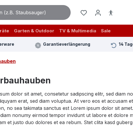
räte
Garten & Outdoor
TV & Multimedia
Sale
erware
Garantieverlängerung
14 Tag
hauben
erbauhauben
sum dolor sit amet, consetetur sadipscing elitr, sed diam 
iquyam erat, sed diam voluptua. At vero eos et accusam et 
n, no sea takimata sanctus est Lorem ipsum dolor sit amet.
ed diam nonumy eirmod tempor invidunt ut labore et dolore 
am et justo duo dolores et ea rebum. Stet clita kasd guber