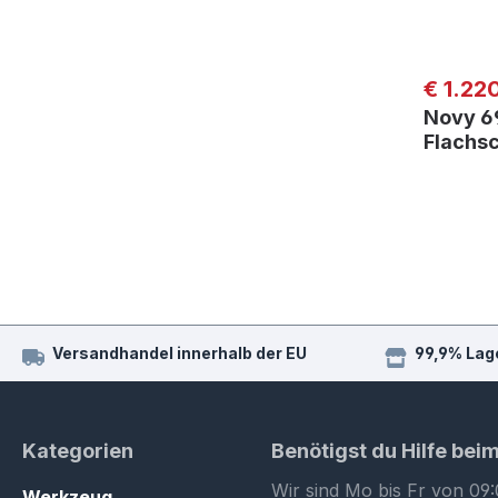
Regulär
€ 1.22
Novy 6
Flachs
Versandhandel innerhalb der EU
99,9% Lag
Kategorien
Benötigst du Hilfe bei
Wir sind Mo bis Fr von 09:
Werkzeug