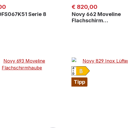
er Preis:
Regulärer Preis:
00
€ 820,00
DFS067K51 Serie 8
Novy 662 Moveline
Flachschirm…
Tipp