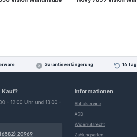
erware
Garantieverlängerung
14 Tag
m Kauf?
Informationen
00 - 12:00 Uhr und 13:00 -
Abholservice
AGB
Widerrufsrecht
(6582) 20969
Zahlungsarten