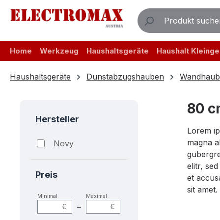
m Hauptinhalt springen
Zur Suche springen
Zur Hauptnavigation springen
Home
Werkzeug
Haushaltsgeräte
Haushalt Kleinge
Haushaltsgeräte
Dunstabzugshauben
Wandhaub
80 
Hersteller
Lorem ip
magna al
Novy
gubergre
elitr, s
Preis
et accus
sit amet.
Minimal
Maximal
–
€
€