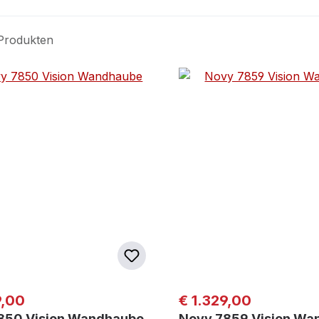
Produkten
er Preis:
Regulärer Preis:
9,00
€ 1.329,00
850 Vision Wandhaube
Novy 7859 Vision Wa