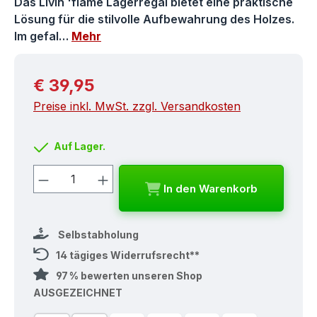
Das Livin 'flame Lagerregal bietet eine praktische
Lösung für die stilvolle Aufbewahrung des Holzes.
Im gefal…
Mehr
Regulärer Preis:
€ 39,95
Preise inkl. MwSt. zzgl. Versandkosten
Auf Lager.
Produkt Anzahl: Gib den gewünschten
In den Warenkorb
Selbstabholung
14 tägiges Widerrufsrecht**
97 % bewerten unseren Shop
AUSGEZEICHNET