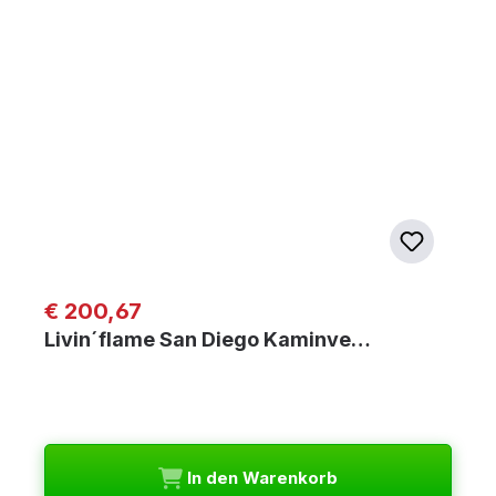
Regulärer Preis:
€ 200,67
Livin´flame San Diego Kaminve…
In den Warenkorb