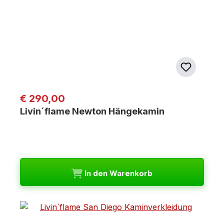
Regulärer Preis:
€ 290,00
Livin´flame Newton Hängekamin
In den Warenkorb