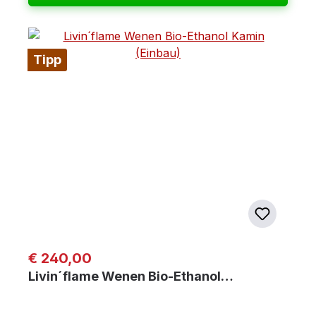
Tipp
Regulärer Preis:
€ 240,00
Livin´flame Wenen Bio-Ethanol…