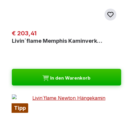
Regulärer Preis:
€ 203,41
Livin´flame Memphis Kaminverk…
In den Warenkorb
Tipp