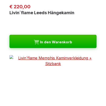
Regulärer Preis:
€ 220,00
Livin´flame Leeds Hängekamin
In den Warenkorb