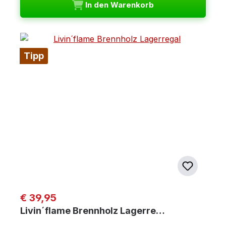
In den Warenkorb
Tipp
Regulärer Preis:
€ 39,95
Livin´flame Brennholz Lagerre…