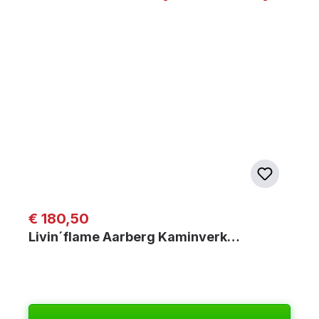
Regulärer Preis:
€ 180,50
Livin´flame Aarberg Kaminverk…