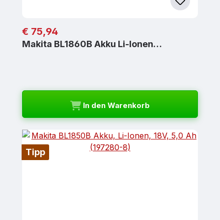
Regulärer Preis:
€ 75,94
Makita BL1860B Akku Li-Ionen…
In den Warenkorb
Tipp