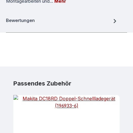
Montagearbeiten und…
Mehr
Bewertungen
Produktgalerie überspringen
Passendes Zubehör