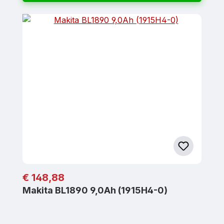
Regulärer Preis:
€ 148,88
Makita BL1890 9,0Ah (1915H4-0)