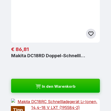
Regulärer Preis:
€ 86,81
Makita DC18RD Doppel-Schnelll…
In den Warenkorb
Tipp