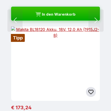
In den Warenkorb
Tipp
Regulärer Preis:
€ 173,24