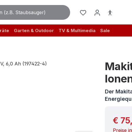
räte
Garten & Outdoor
TV & Multimedia
Sale
Maki
Ionen
Der Makita
Energiequ
Reguläre
€ 75
Preise i