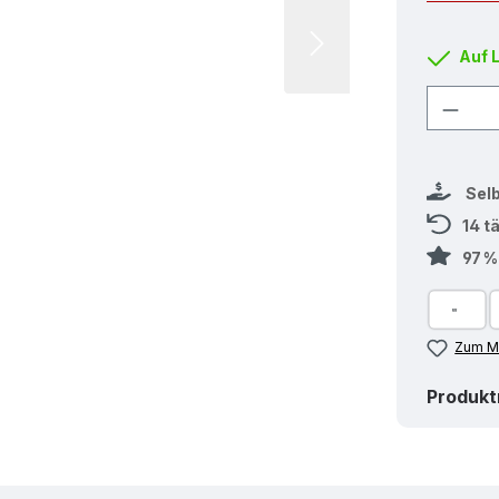
Auf 
Produ
Sel
14 t
97 
Zum Me
Produk