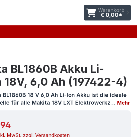
Warenkorb
€ 0,00*
ta BL1860B Akku Li-
 18V, 6,0 Ah (197422-4)
 BL1860B 18 V 6,0 Ah Li-Ion Akku ist die ideale
elle für alle Makita 18V LXT Elektrowerkz…
Mehr
r Preis:
,94
nkl. MwSt. zzgl. Versandkosten