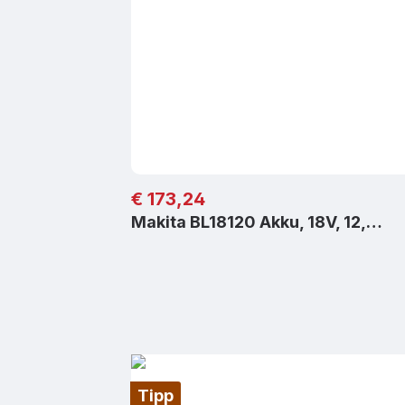
Regulärer Preis:
€ 173,24
Makita BL18120 Akku, 18V, 12,…
Tipp