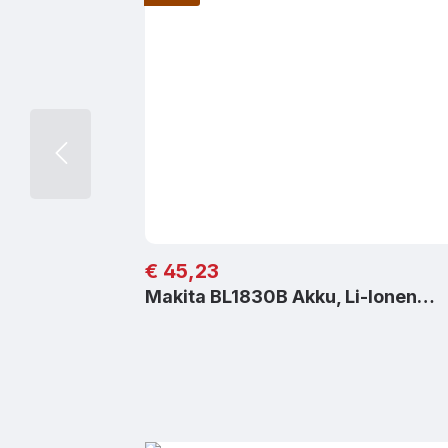
Regulärer Preis:
€ 45,23
Makita BL1830B Akku, Li-Ionen…