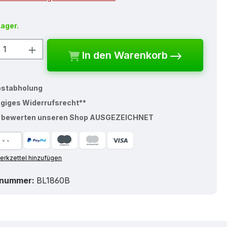
Lager.
kt Anzahl: Gib den gewünschten Wert e
In den Warenkorb
bstabholung
ägiges Widerrufsrecht**
% bewerten unseren Shop AUSGEZEICHNET
rkzettel hinzufügen
tnummer:
BL1860B