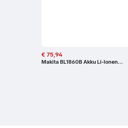
Regulärer Preis:
€ 75,94
Makita BL1860B Akku Li-Ionen…