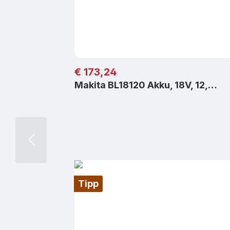
Regulärer Preis:
€ 173,24
Makita BL18120 Akku, 18V, 12,…
Tipp