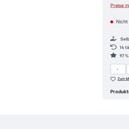
Preise i
Nicht
Sel
14 t
97 
Zum Me
Produk