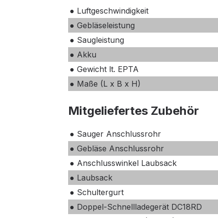
● Luftgeschwindigkeit
● Gebläseleistung
● Saugleistung
● Akku
● Gewicht lt. EPTA
● Maße (L x B x H)
Mitgeliefertes Zubehör
● Sauger Anschlussrohr
● Gebläse Anschlussrohr
● Anschlusswinkel Laubsack
● Laubsack
● Schultergurt
● Doppel-Schnellladegerät DC18RD