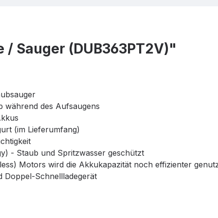
e / Sauger (DUB363PT2V)"
aubsauger
ub während des Aufsaugens
Akkus
urt (im Lieferumfang)
chtigkeit
y) - Staub und Spritzwasser geschützt
ss) Motors wird die Akkukapazität noch effizienter genut
d Doppel-Schnellladegerät