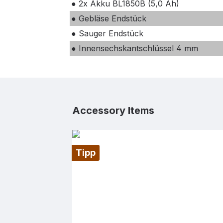
● 2x Akku BL1850B (5,0 Ah)
● Gebläse Endstück
● Sauger Endstück
● Innensechskantschlüssel 4 mm
Produktgalerie überspringen
Accessory Items
Tipp