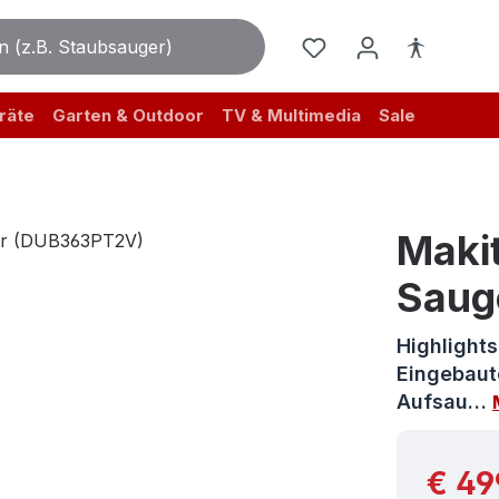
räte
Garten & Outdoor
TV & Multimedia
Sale
Maki
Saug
Highlight
Eingebaut
Aufsau…
Reguläre
€ 49