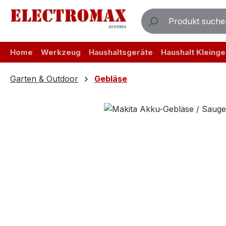
m Hauptinhalt springen
Zur Suche springen
Zur Hauptnavigation springen
Home
Werkzeug
Haushaltsgeräte
Haushalt Kleinge
Garten & Outdoor
Gebläse
Bildergalerie überspringen