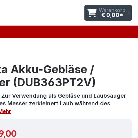
Warenkorb
€ 0,00*
ta Akku-Gebläse /
er (DUB363PT2V)
s Zur Verwendung als Gebläse und Laubsauger
es Messer zerkleinert Laub während des
Mehr
r Preis:
9,00