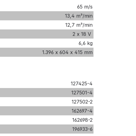
65 m/s
13,4 m³/min
12,7 m³/min
2 x 18 V
6,6 kg
1.396 x 604 x 415 mm
127425-4
127501-4
127502-2
162697-4
162698-2
196933-6