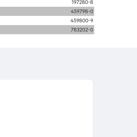
197280-8
459798-0
459800-9
783202-0