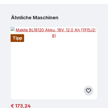
Produktgalerie überspringen
Ähnliche Maschinen
Tipp
Regulärer Preis:
€ 173,24