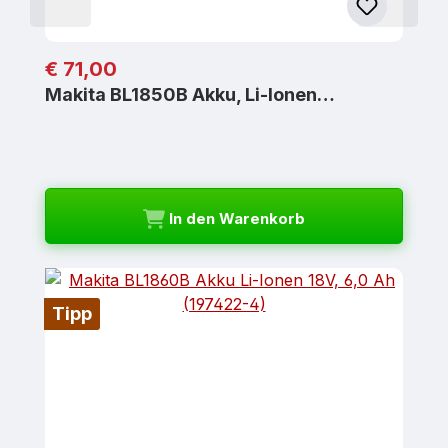
Regulärer Preis:
€ 71,00
Makita BL1850B Akku, Li-Ionen…
In den Warenkorb
Tipp