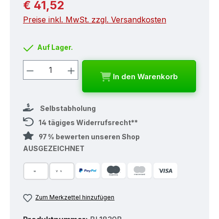
Regulärer Preis:
€ 41,52
Preise inkl. MwSt. zzgl. Versandkosten
Auf Lager.
Produkt Anzahl: Gib den gewünschten
In den Warenkorb
Selbstabholung
14 tägiges Widerrufsrecht**
97 % bewerten unseren Shop
AUSGEZEICHNET
Zum Merkzettel hinzufügen