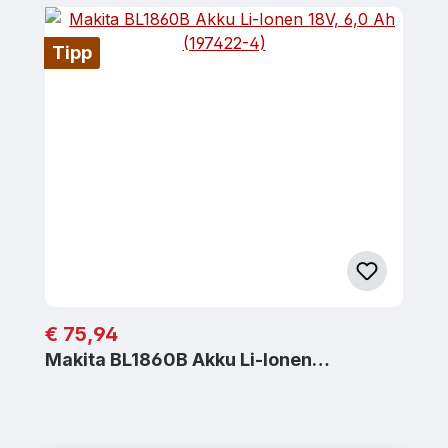
Tipp
Regulärer Preis:
€ 75,94
Makita BL1860B Akku Li-Ionen…