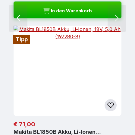
In den Warenkorb
Tipp
Regulärer Preis:
€ 71,00
Makita BL1850B Akku, Li-Ionen…