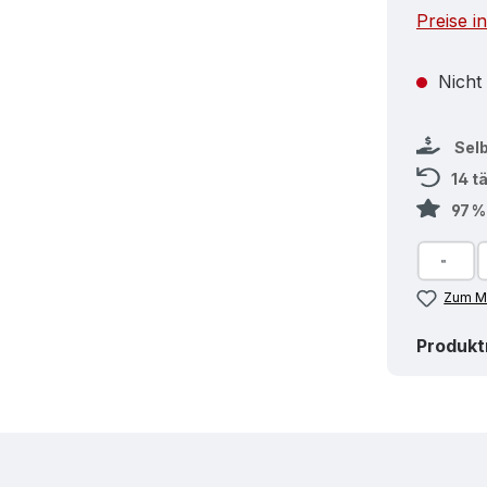
Preise i
Nicht
Sel
14 t
97 
Zum Me
Produk