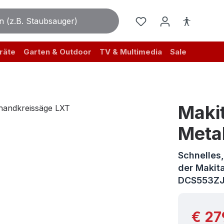
räte
Garten & Outdoor
TV & Multimedia
Sale
Maki
Meta
Schnelles,
der Makit
DCS553Z
Reguläre
€ 27