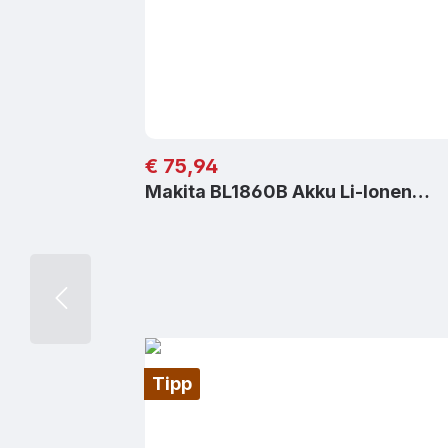
Regulärer Preis:
€ 75,94
Makita BL1860B Akku Li-Ionen…
Tipp