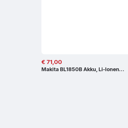
Regulärer Preis:
€ 71,00
Makita BL1850B Akku, Li-Ionen…