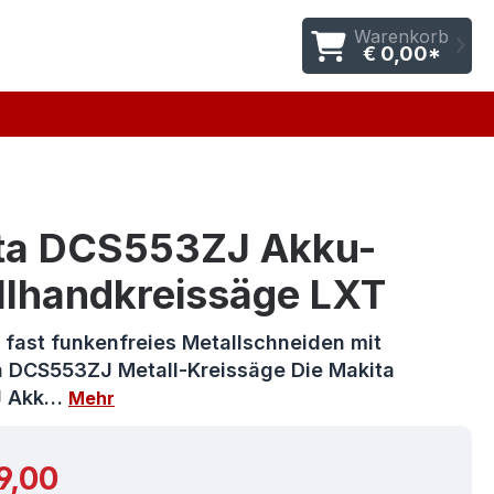
Warenkorb
€ 0,00*
ta DCS553ZJ Akku-
llhandkreissäge LXT
 fast funkenfreies Metallschneiden mit
a DCS553ZJ Metall-Kreissäge Die Makita
J Akk…
Mehr
r Preis:
9,00