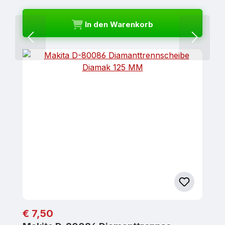
In den Warenkorb
Regulärer Preis:
€ 7,50