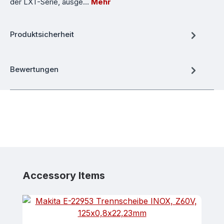
der LXT-Serie, ausge…
Mehr
Produktsicherheit
Bewertungen
Produktgalerie überspringen
Accessory Items