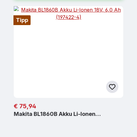
Tipp
Regulärer Preis:
€ 75,94
Makita BL1860B Akku Li-Ionen…