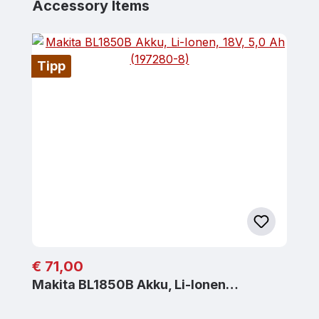
Produktgalerie überspringen
Accessory Items
Tipp
Regulärer Preis:
€ 71,00
Makita BL1850B Akku, Li-Ionen…