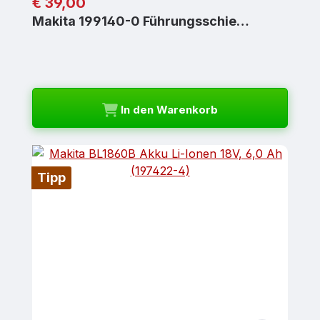
Regulärer Preis:
€ 39,00
Makita 199140-0 Führungsschie…
In den Warenkorb
Tipp