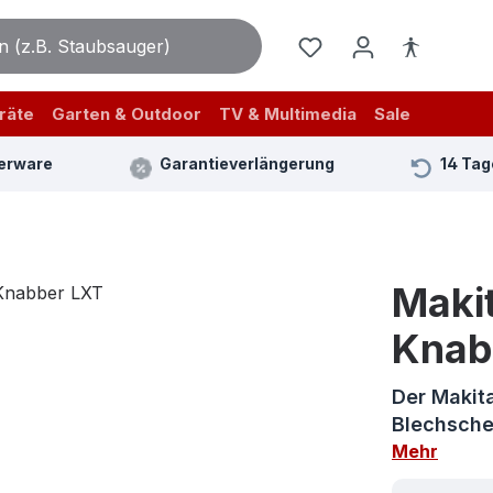
räte
Garten & Outdoor
TV & Multimedia
Sale
erware
Garantieverlängerung
14 Tag
Maki
Knab
Der Makit
Blechsche
Mehr