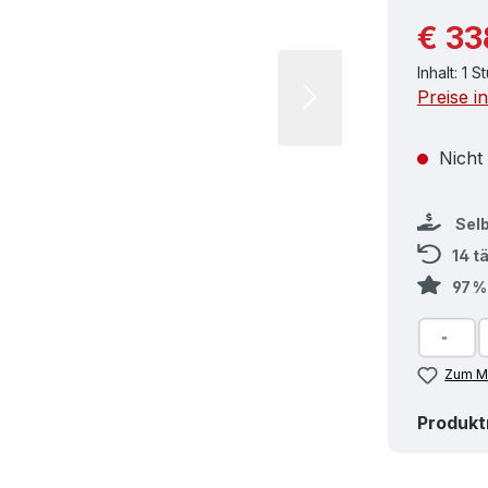
Reguläre
€ 33
Inhalt:
1 S
Preise i
Nicht
Sel
14 t
97 
Zum Me
Produk