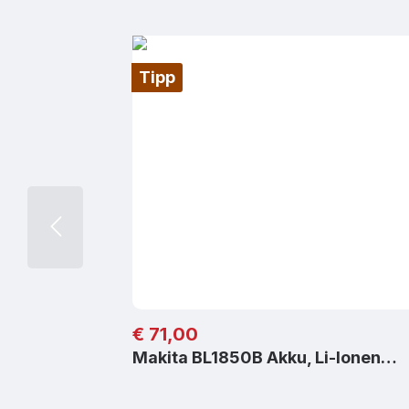
Tipp
Regulärer Preis:
€ 71,00
Makita BL1850B Akku, Li-Ionen…