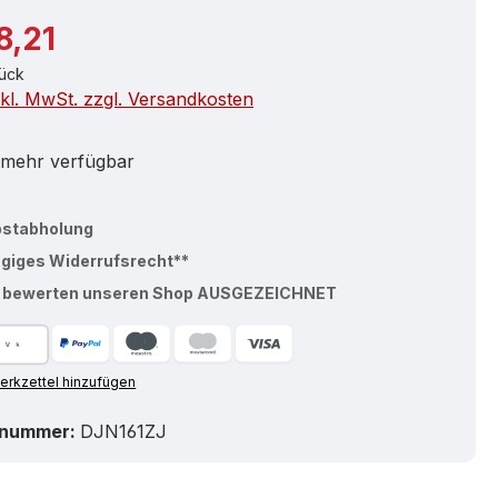
r Preis:
8,21
tück
nkl. MwSt. zzgl. Versandkosten
 mehr verfügbar
bstabholung
ägiges Widerrufsrecht**
% bewerten unseren Shop AUSGEZEICHNET
rkzettel hinzufügen
tnummer:
DJN161ZJ