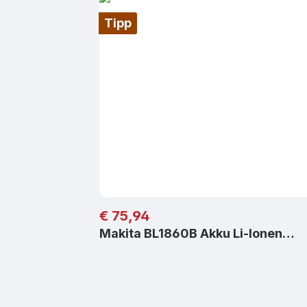
Tipp
Regulärer Preis:
€ 75,94
Makita BL1860B Akku Li-Ionen…