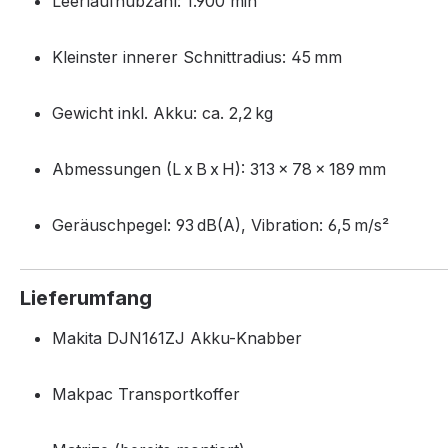
Leerlaufhubzahl: 1.900 min⁻¹
Kleinster innerer Schnitt­radius: 45 mm
Gewicht inkl. Akku: ca. 2,2 kg
Abmessungen (L x B x H): 313 × 78 × 189 mm
Geräuschpegel: 93 dB(A), Vibration: 6,5 m/s²
Lieferumfang
Makita DJN161ZJ Akku-Knabber
Makpac Transportkoffer