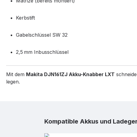
Matrize (bereits montiert)
Kerbstift
Gabelschlüssel SW 32
2,5 mm Inbusschlüssel
Mit dem
Makita DJN161ZJ Akku-Knabber LXT
schneiden
legen.
Produktgalerie überspringen
Kompatible Akkus und Ladege