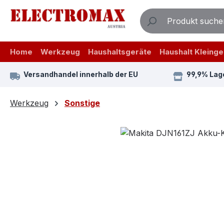
m Hauptinhalt springen
Zur Suche springen
Zur Hauptnavigation springen
Home
Werkzeug
Haushaltsgeräte
Haushalt Kleinge
Versandhandel innerhalb der EU
99,9% Lag
Werkzeug
Sonstige
Bildergalerie überspringen