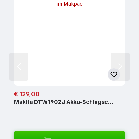
Regulärer Preis:
€ 129,00
Makita DTW190ZJ Akku-Schlagsc…