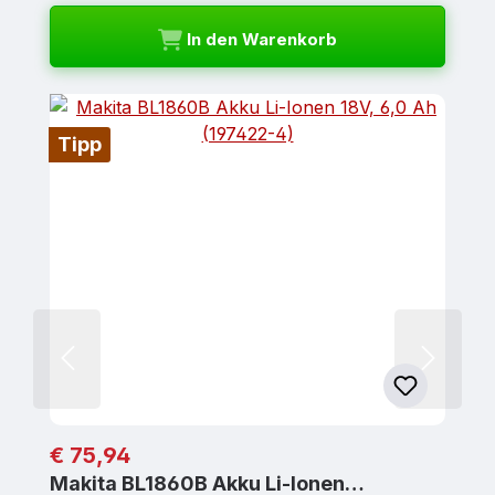
In den Warenkorb
Tipp
Regulärer Preis:
€ 75,94
Makita BL1860B Akku Li-Ionen…