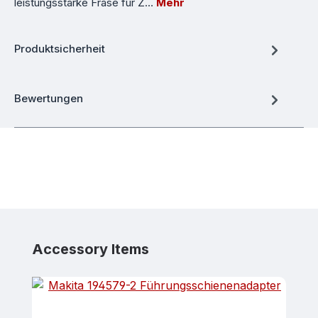
leistungsstarke Fräse für Z…
Mehr
Produktsicherheit
Bewertungen
Produktgalerie überspringen
Accessory Items