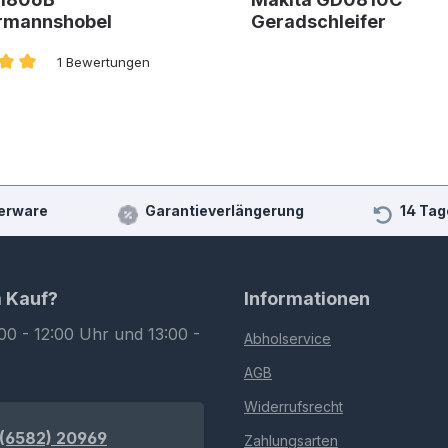
rmannshobel
Geradschleifer
1 Bewertungen
nittliche Bewertung von 5 von 5 Sternen
erware
Garantieverlängerung
14 Tag
m Kauf?
Informationen
00 - 12:00 Uhr und 13:00 -
Abholservice
AGB
Widerrufsrecht
(6582) 20969
Zahlungsarten