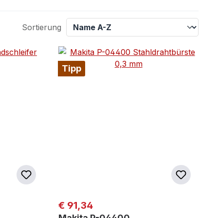
Sortierung
Tipp
Regulärer Preis:
€ 91,34
Makita P-04400