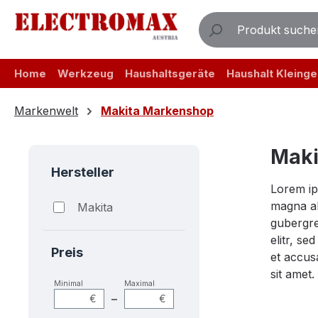
m Hauptinhalt springen
Zur Suche springen
Zur Hauptnavigation springen
Home
Werkzeug
Haushaltsgeräte
Haushalt Kleinge
Markenwelt
Makita Markenshop
Maki
Hersteller
Lorem ip
magna al
Makita
gubergre
elitr, s
Preis
et accus
sit amet.
Minimal
Maximal
–
€
€