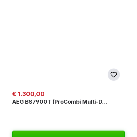
Regulärer Preis:
€ 1.300,00
AEG BS7900T (ProCombi Multi-D…