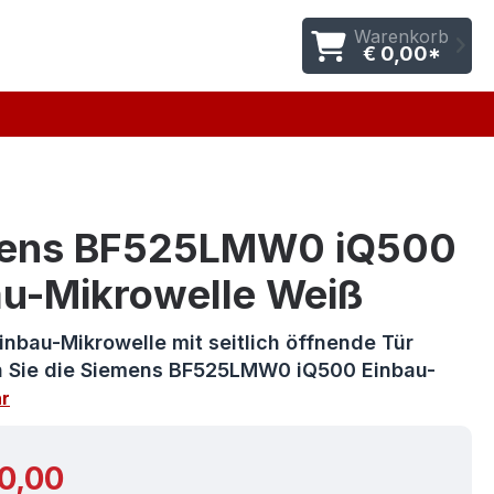
Warenkorb
€ 0,00*
ens BF525LMW0 iQ500
au-Mikrowelle Weiß
nbau-Mikrowelle mit seitlich öffnende Tür
 Sie die Siemens BF525LMW0 iQ500 Einbau-
r
r Preis:
0,00