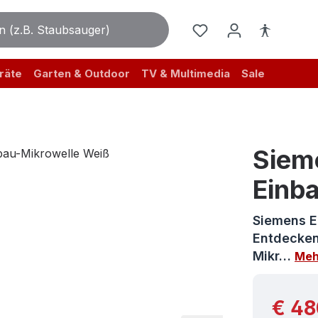
räte
Garten & Outdoor
TV & Multimedia
Sale
Siem
Einb
Siemens Ei
Entdecken
Mikr…
Meh
Reguläre
€ 48