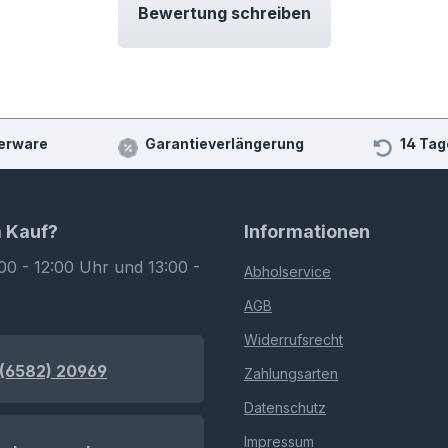
Bewertung schreiben
erware
Garantieverlängerung
14 Tag
m Kauf?
Informationen
00 - 12:00 Uhr und 13:00 -
Abholservice
AGB
Widerrufsrecht
(6582) 20969
Zahlungsarten
Datenschutz
Impressum