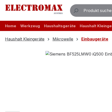
m Hauptinhalt springen
Zur Suche springen
Zur Hauptnavigation springen
Home
Werkzeug
Haushaltsgeräte
Haushalt Kleinge
Haushalt Kleingeräte
Mikrowelle
Einbaugeräte
Bildergalerie überspringen