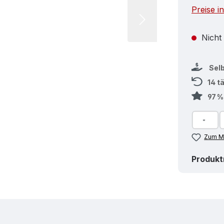
Preise i
Nicht
Sel
14 t
97 
Zum Me
Produk