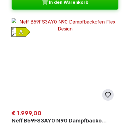
In den Warenkorb
Regulärer Preis:
€ 1.999,00
Neff B59FS3AY0 N90 Dampfbacko…