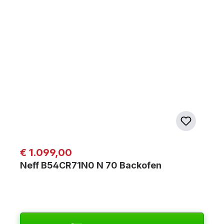
Regulärer Preis:
€ 1.099,00
Neff B54CR71N0 N 70 Backofen