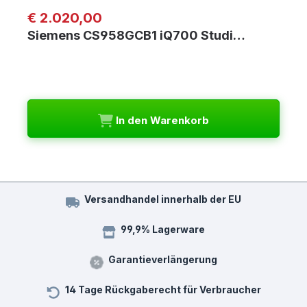
Regulärer Preis:
€ 2.020,00
Siemens CS958GCB1 iQ700 Studi…
In den Warenkorb
Versandhandel innerhalb der EU
99,9% Lagerware
Garantieverlängerung
14 Tage Rückgaberecht für Verbraucher