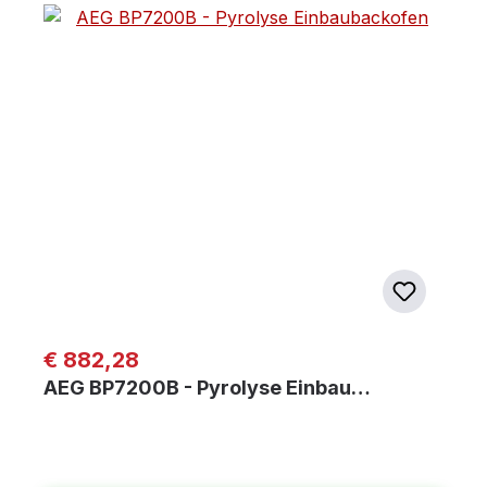
Regulärer Preis:
€ 882,28
AEG BP7200B - Pyrolyse Einbau…