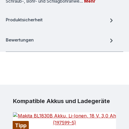
Schraub-, Bohr- und Schlagbohranwe…
Mehr
Produktsicherheit
Bewertungen
Produktgalerie überspringen
Kompatible Akkus und Ladegeräte
Tipp