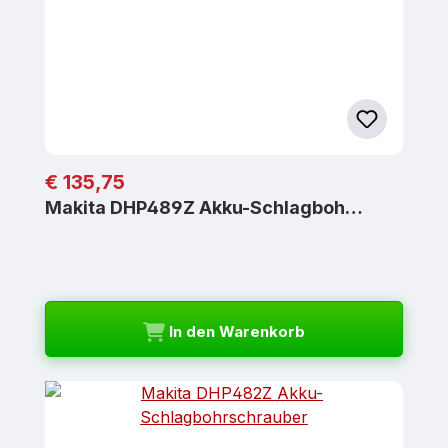
Regulärer Preis:
€ 135,75
Makita DHP489Z Akku-Schlagboh…
In den Warenkorb