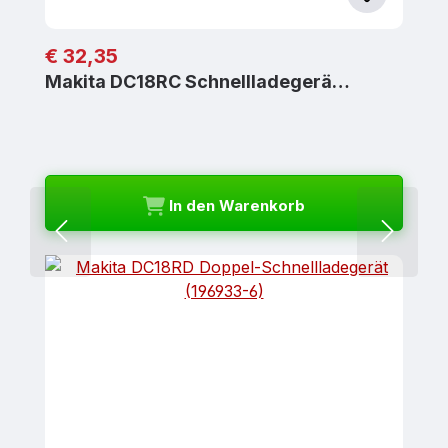
Regulärer Preis:
€ 32,35
Makita DC18RC Schnellladegerä…
In den Warenkorb