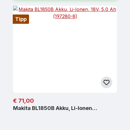
Tipp
Regulärer Preis:
€ 71,00
Makita BL1850B Akku, Li-Ionen…