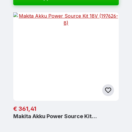
Regulärer Preis:
€ 361,41
Makita Akku Power Source Kit…