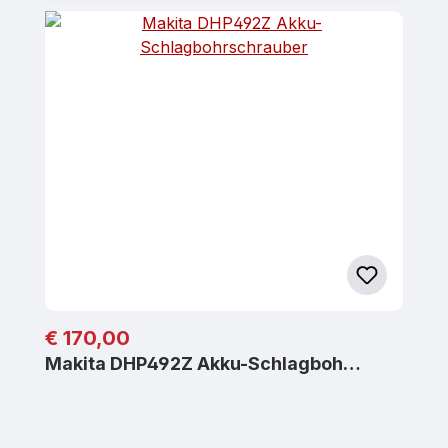
Regulärer Preis:
€ 170,00
Makita DHP492Z Akku-Schlagboh…