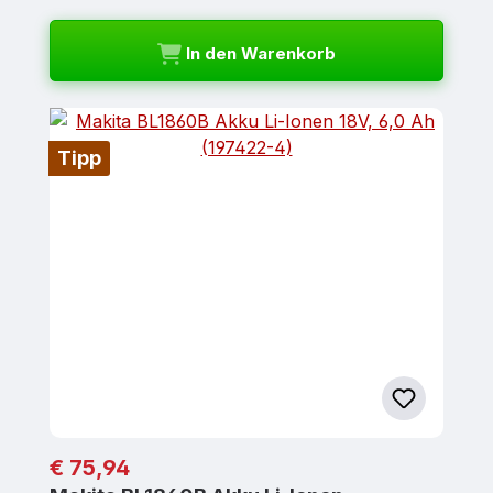
In den Warenkorb
Tipp
Regulärer Preis:
€ 75,94