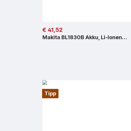
Regulärer Preis:
€ 41,52
Makita BL1830B Akku, Li-Ionen…
Tipp