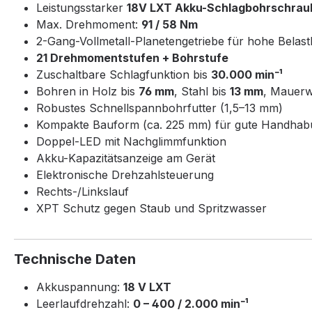
Leistungsstarker
18V LXT Akku-Schlagbohrschrau
Max. Drehmoment:
91 / 58 Nm
2-Gang-Vollmetall-Planetengetriebe für hohe Belast
21 Drehmomentstufen + Bohrstufe
Zuschaltbare Schlagfunktion bis
30.000 min⁻¹
Bohren in Holz bis
76 mm
, Stahl bis
13 mm
, Mauerw
Robustes Schnellspannbohrfutter (1,5–13 mm)
Kompakte Bauform (ca. 225 mm) für gute Handha
Doppel-LED mit Nachglimmfunktion
Akku-Kapazitätsanzeige am Gerät
Elektronische Drehzahlsteuerung
Rechts-/Linkslauf
XPT Schutz gegen Staub und Spritzwasser
Technische Daten
Akkuspannung:
18 V LXT
Leerlaufdrehzahl:
0 – 400 / 2.000 min⁻¹