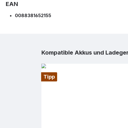
EAN
0088381652155
Produktgalerie überspringen
Kompatible Akkus und Ladege
Tipp