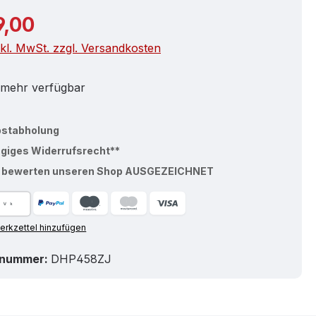
r Preis:
9,00
nkl. MwSt. zzgl. Versandkosten
 mehr verfügbar
bstabholung
ägiges Widerrufsrecht**
% bewerten unseren Shop AUSGEZEICHNET
rkzettel hinzufügen
tnummer:
DHP458ZJ