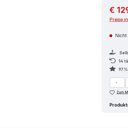
Reguläre
€ 12
Preise i
Nicht
Sel
14 t
97 
Zum Me
Produk