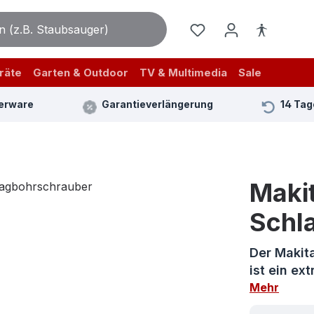
räte
Garten & Outdoor
TV & Multimedia
Sale
erware
Garantieverlängerung
14 Tag
Maki
Schl
Der Makit
ist ein ex
Mehr