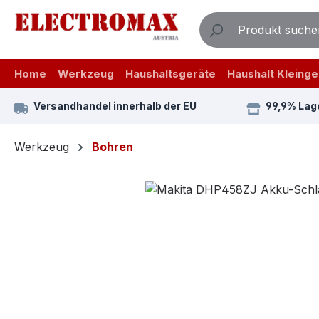
m Hauptinhalt springen
Zur Suche springen
Zur Hauptnavigation springen
Home
Werkzeug
Haushaltsgeräte
Haushalt Kleinge
Versandhandel innerhalb der EU
99,9% Lag
Werkzeug
Bohren
Bildergalerie überspringen