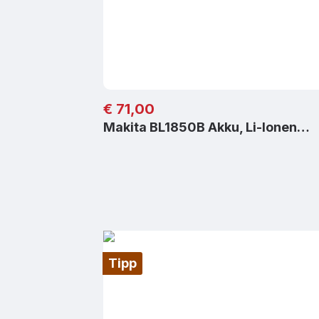
Regulärer Preis:
€ 71,00
Makita BL1850B Akku, Li-Ionen…
Tipp