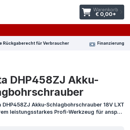
Warenkorb
€ 0,00*
e Rückgaberecht für Verbraucher
Finanzierung
ta DHP458ZJ Akku-
agbohrschrauber
a DHP458ZJ Akku-Schlagbohrschrauber 18V LXT
trem leistungsstarkes Profi-Werkzeug für ansp…