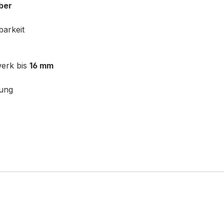
ber
barkeit
erk bis
16 mm
bung