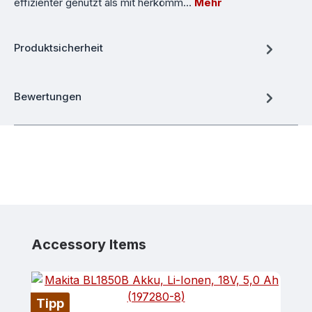
effizienter genutzt als mit herkömm…
Mehr
Produktsicherheit
Bewertungen
Produktgalerie überspringen
Accessory Items
Tipp