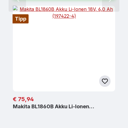
Tipp
Regulärer Preis:
€ 75,94
Makita BL1860B Akku Li-Ionen…