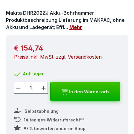
Makita DHR202ZJ Akku-Bohrhammer
Produktbeschreibung Lieferung im MAKPAC, ohne
Akku und Ladegerät; Effi…
Mehr
Regulärer Preis:
€ 154,74
Preise inkl. MwSt. zzgl. Versandkosten
Auf Lager.
Produkt Anzahl: Gib den gewünschten
In den Warenkorb
Selbstabholung
14 tägiges Widerrufsrecht**
97 % bewerten unseren Shop