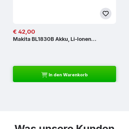
Regulärer Preis:
€ 42,00
Makita BL1830B Akku, Li-Ionen…
In den Warenkorb
Was unsere Kunden