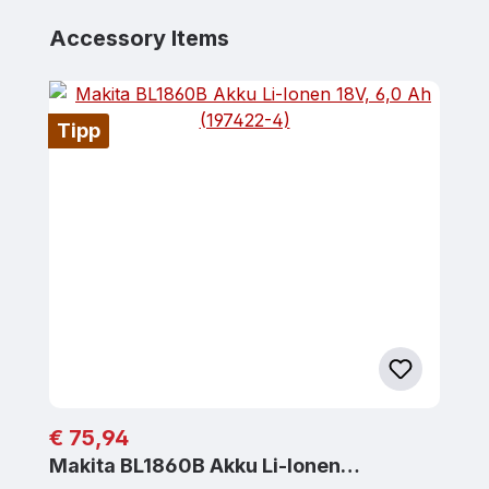
Produktgalerie überspringen
Accessory Items
Tipp
Regulärer Preis:
€ 75,94
Makita BL1860B Akku Li-Ionen…