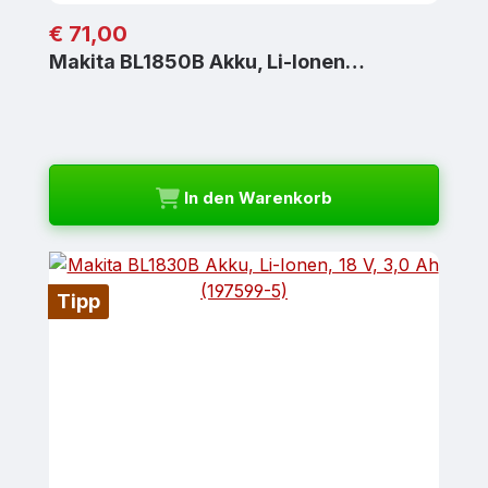
Regulärer Preis:
€ 71,00
Makita BL1850B Akku, Li-Ionen…
In den Warenkorb
Tipp