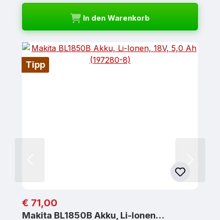
In den Warenkorb
Tipp
Regulärer Preis:
€ 71,00
Makita BL1850B Akku, Li-Ionen…