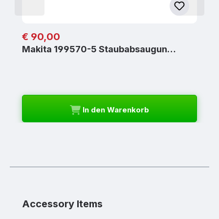
Regulärer Preis:
€ 90,00
Makita 199570-5 Staubabsaugun…
In den Warenkorb
Produktgalerie überspringen
Accessory Items