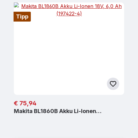
Tipp
Regulärer Preis:
€ 75,94
Makita BL1860B Akku Li-Ionen…