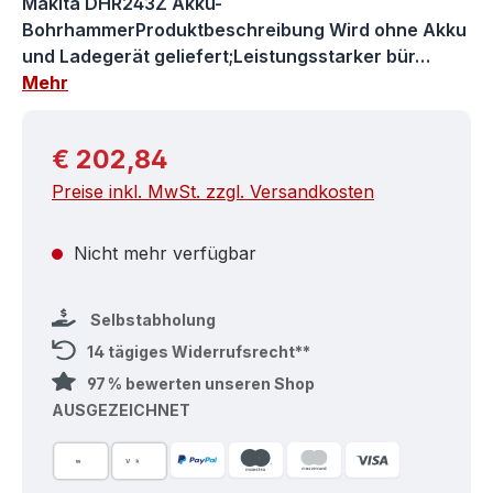
Makita DHR243Z Akku-
BohrhammerProduktbeschreibung Wird ohne Akku
und Ladegerät geliefert;Leistungsstarker bür…
Mehr
Regulärer Preis:
€ 202,84
Preise inkl. MwSt. zzgl. Versandkosten
Nicht mehr verfügbar
Selbstabholung
14 tägiges Widerrufsrecht**
97 % bewerten unseren Shop
AUSGEZEICHNET