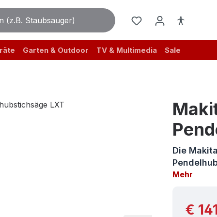
räte
Garten & Outdoor
TV & Multimedia
Sale
Maki
Pend
Die Makita
Pendelhubs
Mehr
Reguläre
€ 14