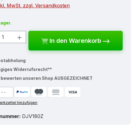
nkl. MwSt. zzgl. Versandkosten
Lager.
kt Anzahl: Gib den gewünschten Wert e
In den Warenkorb
bstabholung
ägiges Widerrufsrecht**
% bewerten unseren Shop AUSGEZEICHNET
rkzettel hinzufügen
tnummer:
DJV180Z