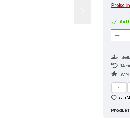
Preise i
Auf 
Produ
Sel
14 t
97 
Zum Me
Produk