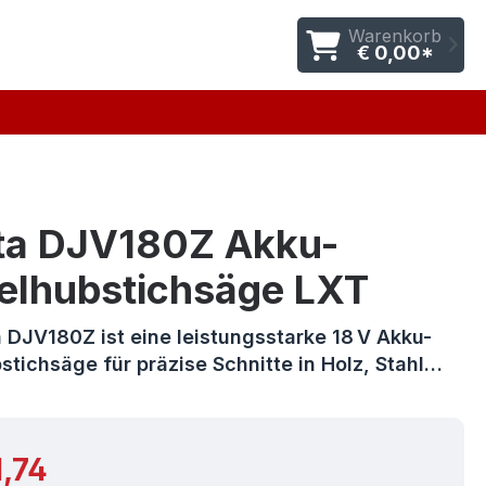
Warenkorb
€ 0,00*
ta DJV180Z Akku-
elhubstichsäge LXT
 DJV180Z ist eine leistungsstarke 18 V Akku-
tichsäge für präzise Schnitte in Holz, Stahl…
r Preis:
1,74