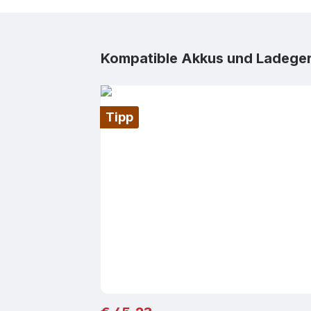
Produktgalerie überspringen
Kompatible Akkus und Ladege
Tipp