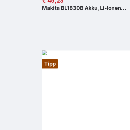
Regulärer Preis:
€ 45,23
Makita BL1830B Akku, Li-Ionen…
Tipp