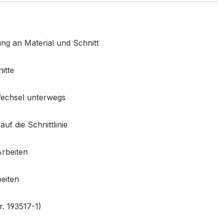
ng an Material und Schnitt
itte
Wechsel unterwegs
auf die Schnittlinie
Arbeiten
beiten
r. 193517-1)