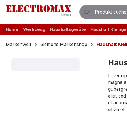
m Hauptinhalt springen
Zur Suche springen
Zur Hauptnavigation springen
Home
Werkzeug
Haushaltsgeräte
Haushalt Kleinge
Markenwelt
Siemens Markenshop
Haushalt Kle
Haus
Lorem ip
magna al
gubergre
elitr, s
et accus
sit amet.