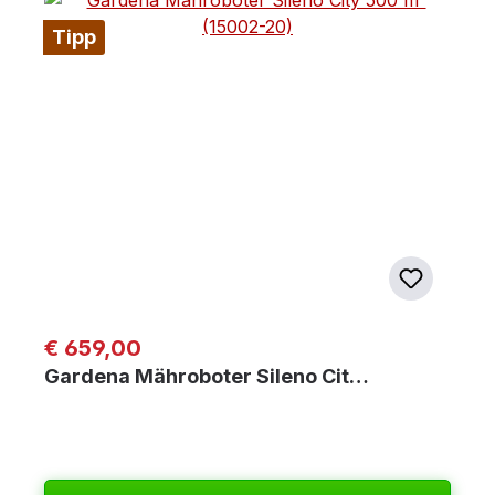
Tipp
Regulärer Preis:
€ 659,00
Gardena Mähroboter Sileno Cit…