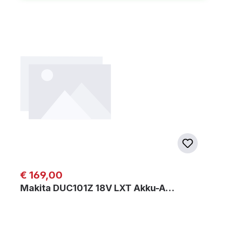
Regulärer Preis:
€ 169,00
Makita DUC101Z 18V LXT Akku-A…