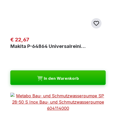
Regulärer Preis:
€ 22,67
Makita P-64864 Universalreini…
In den Warenkorb