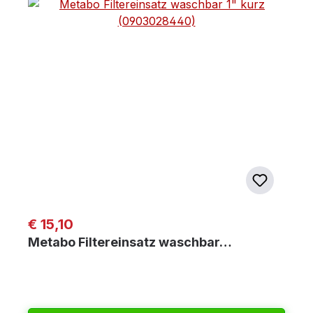
Regulärer Preis:
€ 15,10
Metabo Filtereinsatz waschbar…