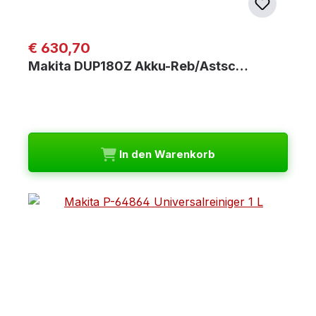
Regulärer Preis:
€ 630,70
Makita DUP180Z Akku-Reb/Astsc…
In den Warenkorb