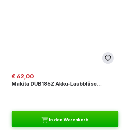
Regulärer Preis:
€ 62,00
Makita DUB186Z Akku-Laubbläse…
In den Warenkorb