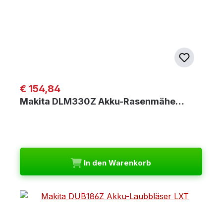
Regulärer Preis:
€ 154,84
Makita DLM330Z Akku-Rasenmähe…
In den Warenkorb