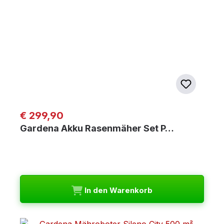
Regulärer Preis:
€ 299,90
Gardena Akku Rasenmäher Set P…
In den Warenkorb