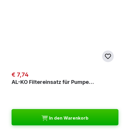
Regulärer Preis:
€ 7,74
AL-KO Filtereinsatz für Pumpe…
In den Warenkorb